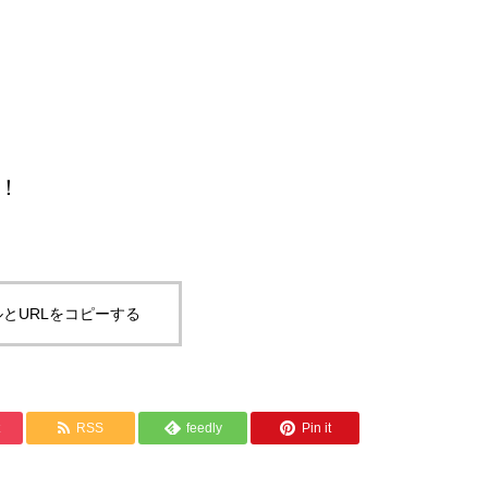
！
とURLをコピーする
RSS
feedly
Pin it