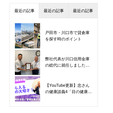
最近の記事
最近の記事
最近の記事
戸田市・川口市で貸倉庫
お盆の由来
倉庫の設備と機能
を探す時のポイント
弊社代表が川口信用金庫
空き家の現状
お盆の由来
の総代に就任しました
【ご報告】
【YouTube更新】忠さん
弊社代表が川口信用金庫
空き家の現状
の健康談義4「目の健康を
の総代に就任しました
守る」公開しました！
【ご報告】